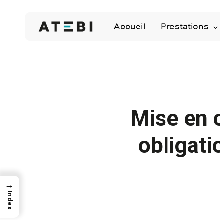
Skip
to
Accueil
Prestations
main
content
Mise en 
obligati
→
Index