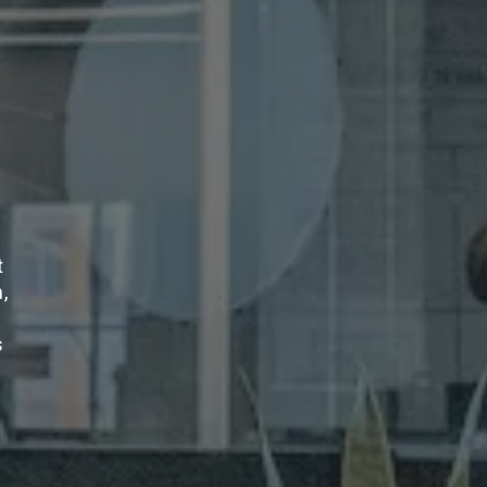
t
,
s