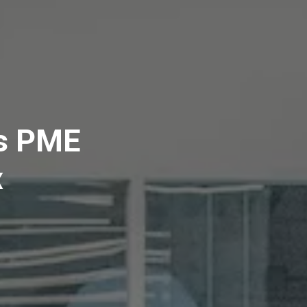
es PME
x