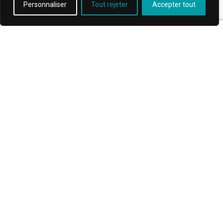
Personnaliser
Tout rejeter
Accepter tout
MAINTENANCE ET ENTRETIEN