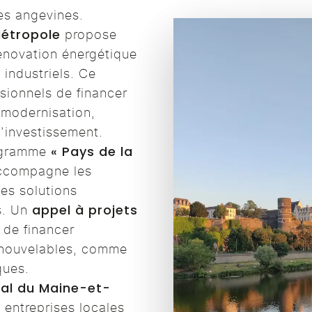
es angevines.
Métropole
propose
énovation énergétique
 industriels. Ce
sionnels de financer
 modernisation,
d’investissement.
« Pays de la
rogramme
compagne les
es solutions
appel à projets
s. Un
de financer
renouvelables, comme
ques.
al du Maine-et-
s entreprises locales