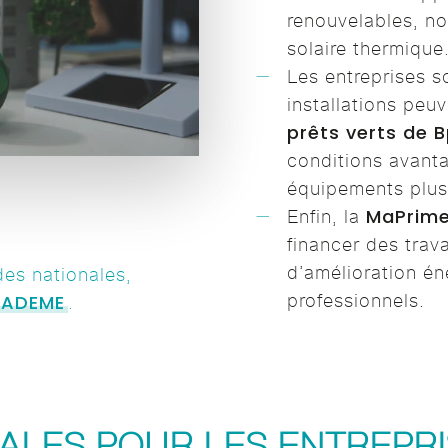
renouvelables, n
solaire thermique
Les entreprises s
installations peuv
prêts verts de 
conditions avant
équipements plus
MaPrime
Enfin, la
financer des trava
d’amélioration é
des nationales,
 l’ADEME
professionnels.
.
CALES POUR LES ENTREPRI