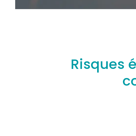
Risques él
c