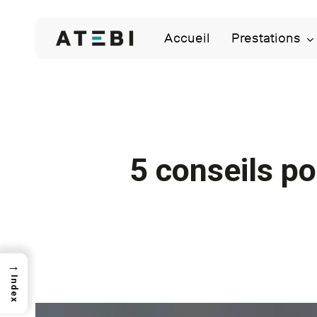
Skip
to
Accueil
Prestations
main
content
5 conseils po
→
Index