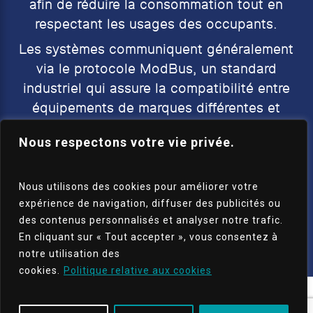
afin de réduire la consommation tout en
respectant les usages des occupants.
Les systèmes communiquent généralement
via le protocole ModBus, un standard
industriel qui assure la compatibilité entre
équipements de marques différentes et
facilite l’intégration progressive de
Nous respectons votre vie privée.
nouveaux composants.
ATEBI intègre dans ses solutions :
Nous utilisons des cookies pour améliorer votre
automatisme, supervision, contrôle
expérience de navigation, diffuser des publicités ou
d’accès, gestion énergétique, installation
des contenus personnalisés et analyser notre trafic.
de capteurs, et pilotage de l’éclairage, du
En cliquant sur « Tout accepter », vous consentez à
chauffage et de la ventilation.
notre utilisation des
cookies.
Politique relative aux cookies
LEVIER 7