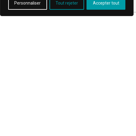
Personnaliser
Tout rejeter
Accepter tout
LA MAINTENANCE PRÉVENTIVE,
VOIRE PRÉDICTIVE