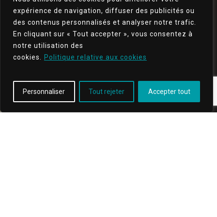
électriques
expérience de navigation, diffuser des publicités ou
(matériel, indices IP,
des contenus personnalisés et analyser notre trafic.
protections différentielles…)
En cliquant sur « Tout accepter », vous consentez à
prévenir l’usure prématurée des
de
notre utilisation des
installations
liée à l’environnement
cookies.
Politique relative aux cookies
anticiper les risques invisibles
d’
souvent non détectés lors de contrôles
Personnaliser
Tout rejeter
Accepter tout
classiques
CONCRÈTEMENT, ATEBI NE SE
CONTENTE PAS DE VÉRIFIER LA
CONFORMITÉ : L’ENTREPRISE
ANALYSE VOTRE INSTALLATION DANS
SON USAGE RÉEL.