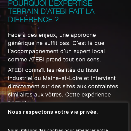
POURQUOI L’EXPERTISE
TERRAIN D’ATEBI FAIT LA
DIFFÉRENCE ?
Face à ces enjeux, une approche
générique ne suffit pas. C’est là que
l’accompagnement d’un expert local
comme ATEBI prend tout son sens.
ATEBI connaît les réalités du tissu
industriel du Maine-et-Loire et intervient
directement sur des sites aux contraintes
similaires aux vôtres. Cette expérience
permet :
Nous respectons votre vie privée.
identifier rapidement les points de
d’
vigilance spécifiques
à votre activité
adapter les protections
d’
Nous utilisons des cookies pour améliorer votre