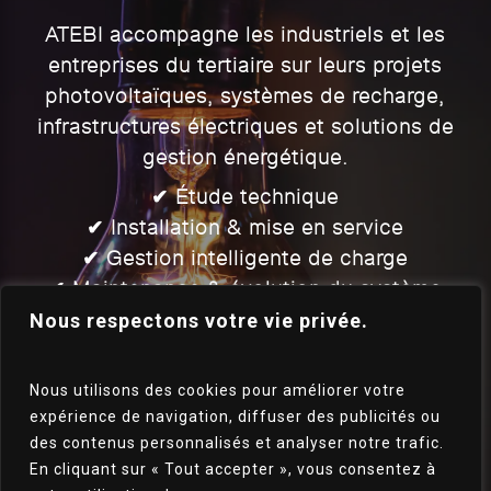
ATEBI accompagne les industriels et les
entreprises du tertiaire sur leurs projets
photovoltaïques, systèmes de recharge,
infrastructures électriques et solutions de
gestion énergétique.
✔ Étude technique
✔ Installation & mise en service
✔ Gestion intelligente de charge
✔ Maintenance & évolution du système
Nous respectons votre vie privée.
02 41 37 90 90
Nous utilisons des cookies pour améliorer votre
expérience de navigation, diffuser des publicités ou
CONTACT@ATEBI.FR
des contenus personnalisés et analyser notre trafic.
En cliquant sur « Tout accepter », vous consentez à