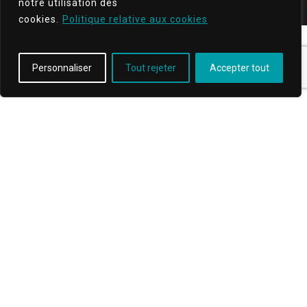
notre utilisation des
cookies.
Politique relative aux cookies
Personnaliser
Tout rejeter
Accepter tout
Article suivant
5 conseils pour
réduire les
risques
électriques en
milieu tertiaire